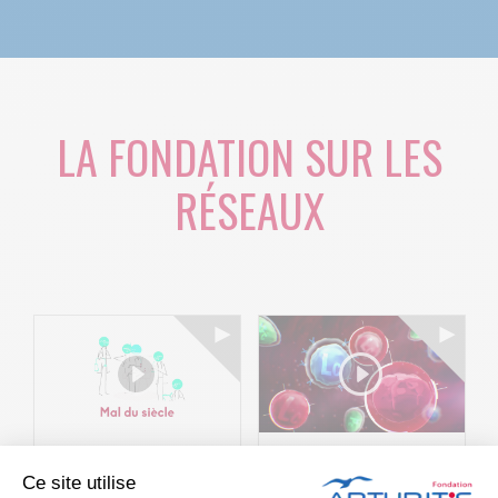
LA FONDATION SUR LES
RÉSEAUX
Le projet BACK-
Arthritis4Cure -
Ce site utilise