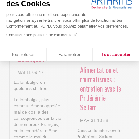
4P : Les
Cure-RA
des Cookies
nouvelles
pour vous offrir une meilleure expérience de
AVR 22 15:01
technologies
navigation, analyser le trafic et vous offrir plus de fonctionnalités.
Conformément au RGPD, vous pouvez paramétrer vos préférences.
numériques au
Consulter notre politique de confidentialité
service de la
lombalgie
Consentements certifiés par
Tout refuser
Paramétrer
Tout accepter
chronique !
Plateforme de Gestion du Consentement : Personnalisez vos O
Axeptio consent
Alimentation et
MAI 11 09:47
Notre plateforme vous permet d'adapter et de gérer vos paramètr
rhumatismes :
La lombalgie en
entretien avec le
quelques chiffres
Pr Jérémie
La lombalgie, plus
Sellam
communément appelée
mal de dos, a des
conséquences sur la vie
MAR 31 13:58
de nombreux Français,
Dans cette interview, le
on la considère même
Pr Jérémie Sellam,
comme le mal du...