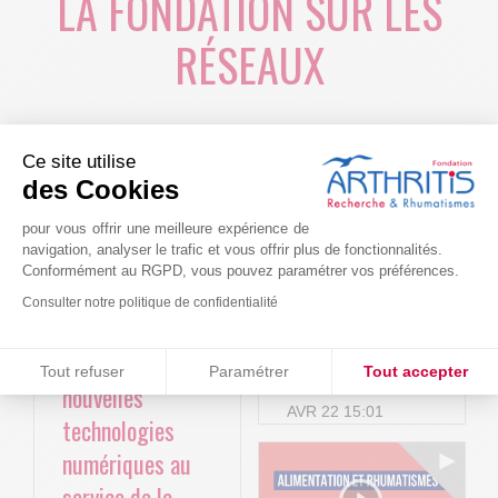
LA FONDATION SUR LES
RÉSEAUX
Ce site utilise
des Cookies
pour vous offrir une meilleure expérience de
navigation, analyser le trafic et vous offrir plus de fonctionnalités.
Conformément au RGPD, vous pouvez paramétrer vos préférences.
Consulter notre politique de confidentialité
Le projet BACK-
Arthritis4Cure -
4P : Les
Cure-RA
Consentements certifiés par
Tout refuser
Paramétrer
Tout accepter
nouvelles
Plateforme de Gestion du Consentement : Personnalisez vos O
Axeptio consent
AVR 22 15:01
technologies
Notre plateforme vous permet d'adapter et de gérer vos paramètr
numériques au
service de la