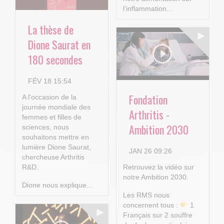
l’inflammation...
La thèse de
Dione Saurat en
180 secondes
FÉV 18 15:54
Fondation
A l'occasion de la
journée mondiale des
Arthritis -
femmes et filles de
Ambition 2030
sciences, nous
souhaitons mettre en
lumière Dione Saurat,
JAN 26 09:26
chercheuse Arthritis
R&D.
Retrouvez la vidéo sur
notre Ambition 2030.
Dione nous explique...
Les RMS nous
concernent tous :
1
Français sur 2 souffre