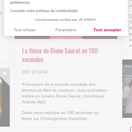
préférences.
e
Consulter notre politique de confidentialité
l
Q
Consentements certifiés par
l
t
Tout refuser
Paramétrer
Tout accepter
p
Plateforme de Gestion du Consentement : Personnalisez vos
Axeptio consent
a
e
e
La thèse de Dione Saurat en 180
Notre plateforme vous permet d'adapter et de gérer vos paramè
secondes
FÉV 18 15:54
A l'occasion de la journée mondiale des
femmes et filles de sciences, nous souhaitons
mettre en lumière Dione Saurat, chercheuse
Arthritis R&D.
Dione nous explique en 180 secondes sa
thèse sur l'Ostéogenèse Imparfaite.