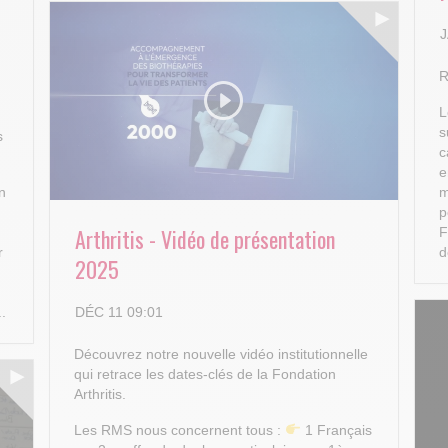
J
R
L
s
s
c
e
n
m
p
Arthritis - Vidéo de présentation
F
r
d
2025
DÉC 11 09:01
..
Découvrez notre nouvelle vidéo institutionnelle
qui retrace les dates-clés de la Fondation
Arthritis.
Les RMS nous concernent tous :
1 Français