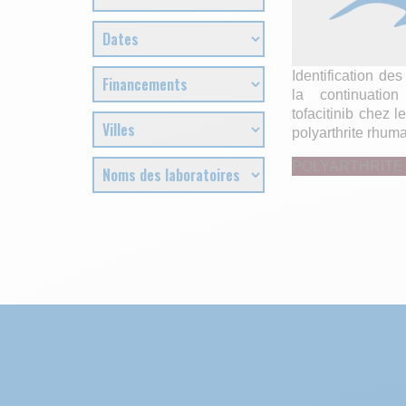
Identification des
la continuatio
tofacitinib chez l
polyarthrite rhum
POLYARTHRITE