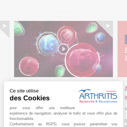
Arthritis4Cure - Cure-RA
Ce site utilise
e
des Cookies
AVR 22 15:01
pour vous offrir une meilleure
M
expérience de navigation, analyser le trafic et vous offrir plus de
fonctionnalités.
D
Conformément au RGPD, vous pouvez paramétrer vos
r