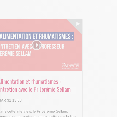
Alimentation et rhumatismes :
ntretien avec le Pr Jérémie Sellam
AR 31 13:58
ans cette interview, le Pr Jérémie Sellam,
humatologue, partage son expertise sur le lien