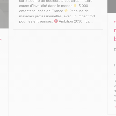
sur 2 souffre de douleurs articulaires — 1ère
cause d’invalidité dans le monde
5 000
enfants touchés en France
2ᵉ cause de
maladies professionnelles, avec un impact fort
pour les entreprises.
Ambition 2030 : La...
e
l
r
D
-
f
"
l
p
r
m
m
h