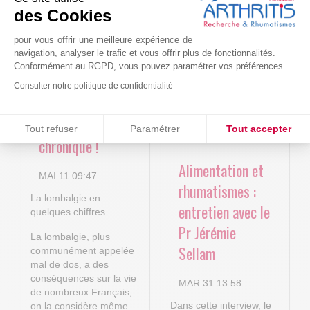
Le projet BACK-
Arthritis4Cure -
des Cookies
4P : Les
Cure-RA
nouvelles
pour vous offrir une meilleure expérience de
AVR 22 15:01
navigation, analyser le trafic et vous offrir plus de fonctionnalités.
technologies
Conformément au RGPD, vous pouvez paramétrer vos préférences.
numériques au
Consulter notre politique de confidentialité
service de la
Consentements certifiés par
lombalgie
Tout refuser
Paramétrer
Tout accepter
chronique !
Plateforme de Gestion du Consentement : Personnalisez vos O
Axeptio consent
Alimentation et
Notre plateforme vous permet d'adapter et de gérer vos paramètr
MAI 11 09:47
rhumatismes :
La lombalgie en
entretien avec le
quelques chiffres
Pr Jérémie
La lombalgie, plus
Sellam
communément appelée
mal de dos, a des
conséquences sur la vie
MAR 31 13:58
de nombreux Français,
Dans cette interview, le
on la considère même