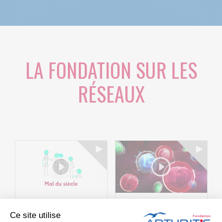
LA FONDATION SUR LES
RÉSEAUX
Le projet BACK-
Arthritis4Cure -
Ce site utilise