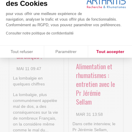
4P : Les
Cure-RA
des Cookies
nouvelles
pour vous offrir une meilleure expérience de
AVR 22 15:01
technologies
navigation, analyser le trafic et vous offrir plus de fonctionnalités.
Conformément au RGPD, vous pouvez paramétrer vos préférences.
numériques au
Consulter notre politique de confidentialité
service de la
lombalgie
Consentements certifiés par
Tout refuser
Paramétrer
Tout accepter
chronique !
Plateforme de Gestion du Consentement : Personnalisez vos O
Axeptio consent
Alimentation et
MAI 11 09:47
Notre plateforme vous permet d'adapter et de gérer vos paramètr
rhumatismes :
La lombalgie en
entretien avec le
quelques chiffres
Pr Jérémie
La lombalgie, plus
Sellam
communément appelée
mal de dos, a des
conséquences sur la vie
MAR 31 13:58
de nombreux Français,
Dans cette interview, le
on la considère même
Pr Jérémie Sellam,
comme le mal du...