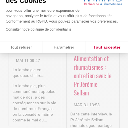
des Cookies
nouvelles
AVR 22 15:01
pour vous offrir une meilleure expérience de
technologies
navigation, analyser le trafic et vous offrir plus de fonctionnalités.
numériques au
Conformément au RGPD, vous pouvez paramétrer vos préférences.
service de la
Consulter notre politique de confidentialité
lombalgie
Consentements certifiés par
chronique !
Tout refuser
Paramétrer
Tout accepter
Plateforme de Gestion du Consentement : Personnalisez vos O
Alimentation et
Axeptio consent
MAI 11 09:47
rhumatismes :
Notre plateforme vous permet d'adapter et de gérer vos paramètr
La lombalgie en
entretien avec le
quelques chiffres
Pr Jérémie
La lombalgie, plus
Sellam
communément appelée
mal de dos, a des
conséquences sur la vie
MAR 31 13:58
de nombreux Français,
Dans cette interview, le
on la considère même
Pr Jérémie Sellam,
comme le mal du...
rhumatologue, partage