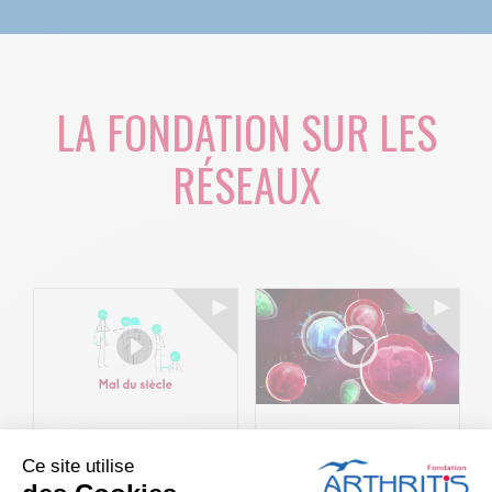
LA FONDATION SUR LES
RÉSEAUX
Le projet BACK-
Arthritis4Cure -
Ce site utilise
4P : Les
Cure-RA