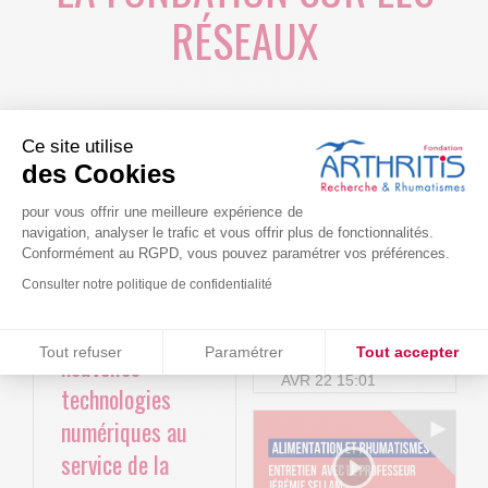
RÉSEAUX
Ce site utilise
des Cookies
pour vous offrir une meilleure expérience de
navigation, analyser le trafic et vous offrir plus de fonctionnalités.
Conformément au RGPD, vous pouvez paramétrer vos préférences.
Consulter notre politique de confidentialité
Le projet BACK-
Arthritis4Cure -
4P : Les
Cure-RA
Consentements certifiés par
Tout refuser
Paramétrer
Tout accepter
nouvelles
AVR 22 15:01
Plateforme de Gestion du Consentement : Personnalisez vos O
Axeptio consent
technologies
numériques au
Notre plateforme vous permet d'adapter et de gérer vos paramètr
service de la