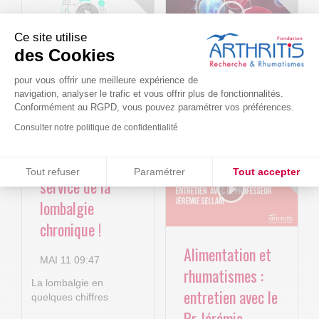
Ce site utilise
des Cookies
Le projet BACK-
Arthritis4Cure -
pour vous offrir une meilleure expérience de
navigation, analyser le trafic et vous offrir plus de fonctionnalités.
4P : Les
Cure-RA
Conformément au RGPD, vous pouvez paramétrer vos préférences.
nouvelles
Consulter notre politique de confidentialité
AVR 22 15:01
technologies
numériques au
Consentements certifiés par
Tout refuser
Paramétrer
Tout accepter
service de la
Plateforme de Gestion du Consentement : Personnalisez vos O
Axeptio consent
lombalgie
Notre plateforme vous permet d'adapter et de gérer vos paramètr
chronique !
Alimentation et
MAI 11 09:47
rhumatismes :
La lombalgie en
entretien avec le
quelques chiffres
Pr Jérémie