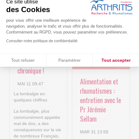
Ce site utilise
Le projet BACK-
Arthritis4Cure -
des Cookies
4P : Les
Cure-RA
pour vous offrir une meilleure expérience de
nouvelles
navigation, analyser le trafic et vous offrir plus de fonctionnalités.
AVR 22 15:01
technologies
Conformément au RGPD, vous pouvez paramétrer vos préférences.
numériques au
Consulter notre politique de confidentialité
service de la
Consentements certifiés par
lombalgie
Tout refuser
Paramétrer
Tout accepter
chronique !
Plateforme de Gestion du Consentement : Personnalisez vos O
Axeptio consent
Alimentation et
Notre plateforme vous permet d'adapter et de gérer vos paramètr
MAI 11 09:47
rhumatismes :
La lombalgie en
entretien avec le
quelques chiffres
Pr Jérémie
La lombalgie, plus
Sellam
communément appelée
mal de dos, a des
conséquences sur la vie
MAR 31 13:58
de nombreux Français,