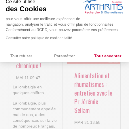
Ce site utilise
Le projet BACK-
Arthritis4Cure -
des Cookies
4P : Les
Cure-RA
pour vous offrir une meilleure expérience de
nouvelles
navigation, analyser le trafic et vous offrir plus de fonctionnalités.
AVR 22 15:01
technologies
Conformément au RGPD, vous pouvez paramétrer vos préférences.
numériques au
Consulter notre politique de confidentialité
service de la
Consentements certifiés par
lombalgie
Tout refuser
Paramétrer
Tout accepter
chronique !
Plateforme de Gestion du Consentement : Personnalisez vos O
Axeptio consent
Alimentation et
Notre plateforme vous permet d'adapter et de gérer vos paramètr
MAI 11 09:47
rhumatismes :
La lombalgie en
entretien avec le
quelques chiffres
Pr Jérémie
La lombalgie, plus
Sellam
communément appelée
mal de dos, a des
conséquences sur la vie
MAR 31 13:58
de nombreux Français,