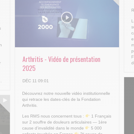
R
L
s
s
c
e
n
m
p
Arthritis - Vidéo de présentation
F
r
d
2025
DÉC 11 09:01
..
Découvrez notre nouvelle vidéo institutionnelle
qui retrace les dates-clés de la Fondation
Arthritis.
Les RMS nous concernent tous :
1 Français
sur 2 souffre de douleurs articulaires — 1ère
cause d’invalidité dans le monde
5 000
enfants touchés en France
2ᵉ cause de