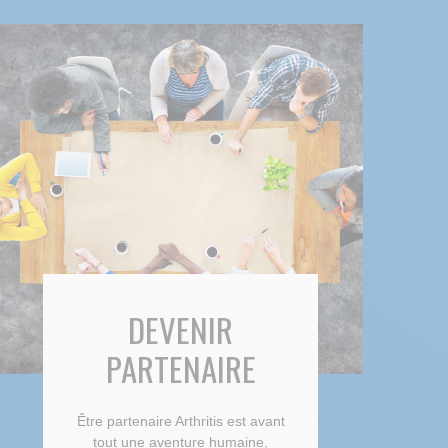
DEVENIR
PARTENAIRE
Être partenaire Arthritis est avant
tout une aventure humaine,