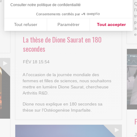
l
Q
Consulter notre politique de confidentialité
l
Consentements certifiés par
t
p
Tout refuser
Paramétrer
Tout accepter
a
e
Plateforme de Gestion du Consentement : Personnalisez vos
e
Axeptio consent
La thèse de Dione Saurat en 180
Notre plateforme vous permet d'adapter et de gérer vos paramè
secondes
FÉV 18 15:54
A l'occasion de la journée mondiale des
femmes et filles de sciences, nous souhaitons
mettre en lumière Dione Saurat, chercheuse
Arthritis R&D.
Dione nous explique en 180 secondes sa
thèse sur l'Ostéogenèse Imparfaite.
J