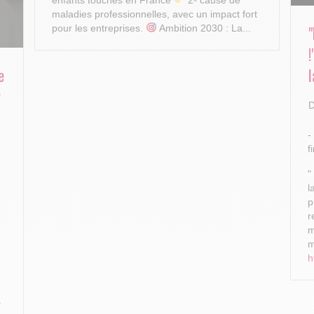
maladies professionnelles, avec un impact fort
pour les entreprises.
Ambition 2030 : La...
e
l
r
D
-
f
"
l
p
r
m
m
h
.