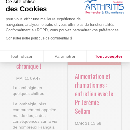
Ce site utilise
Le projet BACK-
Arthritis4Cure -
des Cookies
4P : Les
Cure-RA
pour vous offrir une meilleure expérience de
nouvelles
navigation, analyser le trafic et vous offrir plus de fonctionnalités.
AVR 22 15:01
technologies
Conformément au RGPD, vous pouvez paramétrer vos préférences.
numériques au
Consulter notre politique de confidentialité
service de la
Consentements certifiés par
lombalgie
Tout refuser
Paramétrer
Tout accepter
chronique !
Plateforme de Gestion du Consentement : Personnalisez vos O
Axeptio consent
Alimentation et
Notre plateforme vous permet d'adapter et de gérer vos paramètr
MAI 11 09:47
rhumatismes :
La lombalgie en
entretien avec le
quelques chiffres
Pr Jérémie
La lombalgie, plus
Sellam
communément appelée
mal de dos, a des
conséquences sur la vie
MAR 31 13:58
de nombreux Français,