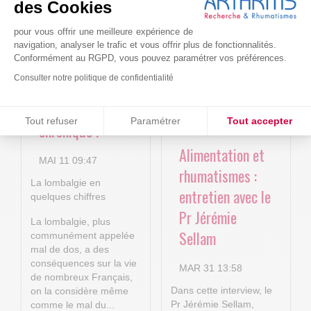
4P : Les
Cure-RA
des Cookies
nouvelles
pour vous offrir une meilleure expérience de
AVR 22 15:01
technologies
navigation, analyser le trafic et vous offrir plus de fonctionnalités.
Conformément au RGPD, vous pouvez paramétrer vos préférences.
numériques au
Consulter notre politique de confidentialité
service de la
lombalgie
Consentements certifiés par
Tout refuser
Paramétrer
Tout accepter
chronique !
Plateforme de Gestion du Consentement : Personnalisez vos O
Axeptio consent
Alimentation et
MAI 11 09:47
Notre plateforme vous permet d'adapter et de gérer vos paramètr
rhumatismes :
La lombalgie en
entretien avec le
quelques chiffres
Pr Jérémie
La lombalgie, plus
Sellam
communément appelée
mal de dos, a des
conséquences sur la vie
MAR 31 13:58
de nombreux Français,
Dans cette interview, le
on la considère même
Pr Jérémie Sellam,
comme le mal du...