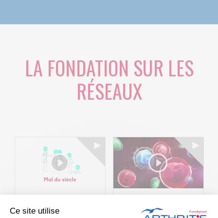
LA FONDATION SUR LES
RÉSEAUX
Le projet BACK-
Arthritis4Cure -
Ce site utilise