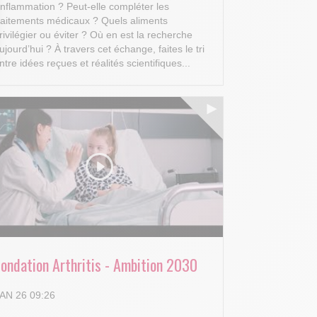
’inflammation ? Peut-elle compléter les
raitements médicaux ? Quels aliments
rivilégier ou éviter ? Où en est la recherche
ujourd’hui ?
À travers cet échange, faites le tri
ntre idées reçues et réalités scientifiques...
 Options
tres de confidentialité, en garantissant la conformité avec les
Fondation Arthritis - Ambition 2030
AN 26 09:26