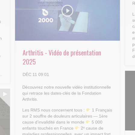
R
L
s
s
c
e
n
m
p
Arthritis - Vidéo de présentation
F
r
d
2025
DÉC 11 09:01
..
Découvrez notre nouvelle vidéo institutionnelle
qui retrace les dates-clés de la Fondation
Arthritis.
Les RMS nous concernent tous :
1 Français
sur 2 souffre de douleurs articulaires — 1ère
cause d’invalidité dans le monde
5 000
enfants touchés en France
2ᵉ cause de
maladies professionnelles, avec un impact fort