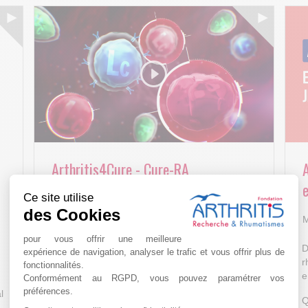
Arthritis4Cure - Cure-RA
e
Ce site utilise
AVR 22 15:01
des Cookies
M
pour vous offrir une meilleure
D
expérience de navigation, analyser le trafic et vous offrir plus de
r
fonctionnalités.
e
Conformément au RGPD, vous pouvez paramétrer vos
préférences.
l
Q