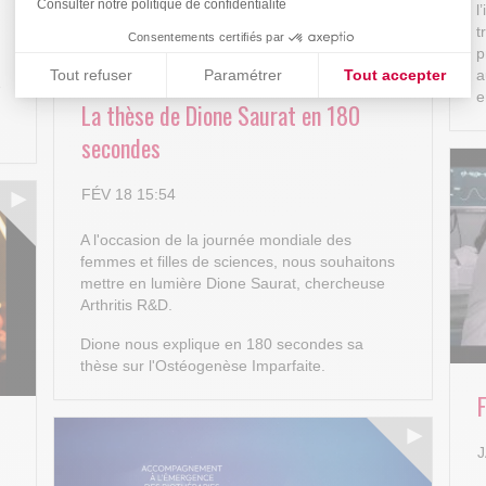
Consulter notre politique de confidentialité
l
t
Consentements certifiés par
p
Tout refuser
Paramétrer
Tout accepter
a
e
e
La thèse de Dione Saurat en 180
Plateforme de Gestion du Consentement : Personnalisez vos
Axeptio consent
secondes
Notre plateforme vous permet d'adapter et de gérer vos paramè
FÉV 18 15:54
A l'occasion de la journée mondiale des
femmes et filles de sciences, nous souhaitons
mettre en lumière Dione Saurat, chercheuse
Arthritis R&D.
Dione nous explique en 180 secondes sa
thèse sur l'Ostéogenèse Imparfaite.
J