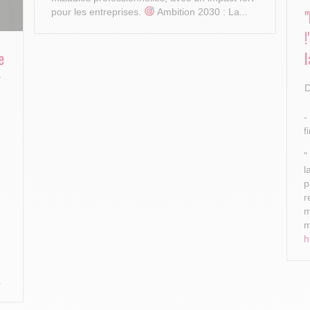
pour les entreprises.
Ambition 2030 : La...
e
l
r
D
-
f
"
l
p
r
m
m
h
.