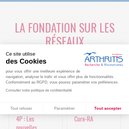
LA FONDATION SUR LES
RÉSEAUX
Ce site utilise
des Cookies
pour vous offrir une meilleure expérience de
navigation, analyser le trafic et vous offrir plus de fonctionnalités.
Conformément au RGPD, vous pouvez paramétrer vos préférences.
Consulter notre politique de confidentialité
Consentements certifiés par
Le projet BACK-
Arthritis4Cure -
Tout refuser
Paramétrer
Tout accepter
4P : Les
Cure-RA
Plateforme de Gestion du Consentement : Personnalisez vos O
Axeptio consent
nouvelles
Notre plateforme vous permet d'adapter et de gérer vos paramètr