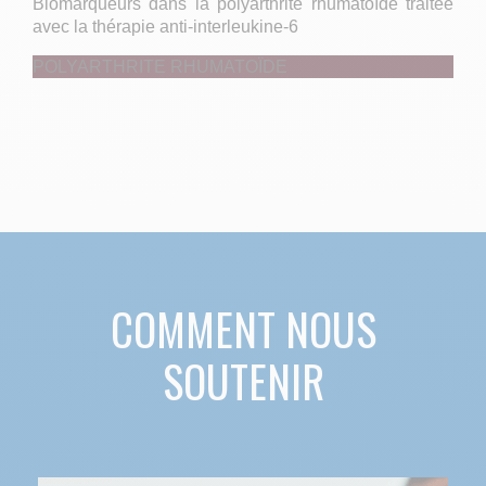
Biomarqueurs dans la polyarthrite rhumatoïde traitée
avec la thérapie anti-interleukine-6
POLYARTHRITE RHUMATOÏDE
COMMENT NOUS
SOUTENIR