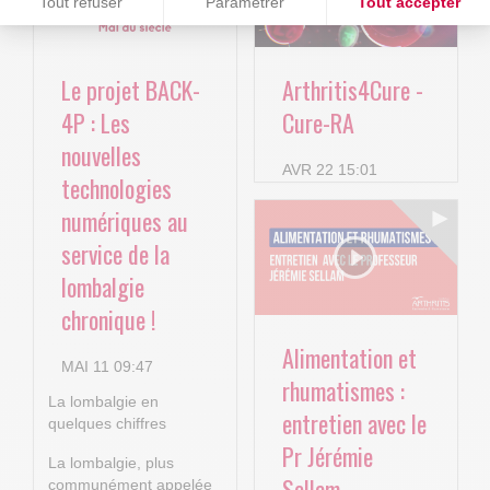
Tout refuser
Paramétrer
Tout accepter
Plateforme de Gestion du Consentement : Personnalisez vos O
Axeptio consent
Notre plateforme vous permet d'adapter et de gérer vos paramètr
Le projet BACK-
Arthritis4Cure -
4P : Les
Cure-RA
nouvelles
AVR 22 15:01
technologies
numériques au
service de la
lombalgie
chronique !
Alimentation et
MAI 11 09:47
rhumatismes :
La lombalgie en
entretien avec le
quelques chiffres
Pr Jérémie
La lombalgie, plus
Sellam
communément appelée