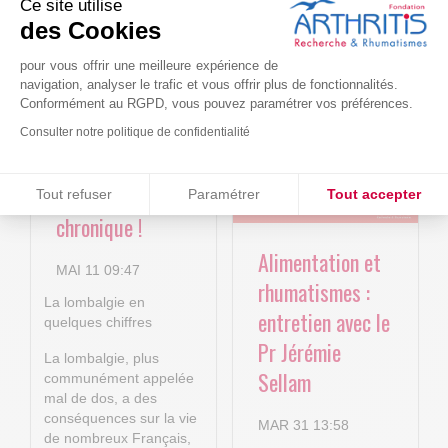
Ce site utilise
Le projet BACK-
Arthritis4Cure -
des Cookies
4P : Les
Cure-RA
pour vous offrir une meilleure expérience de
nouvelles
navigation, analyser le trafic et vous offrir plus de fonctionnalités.
AVR 22 15:01
technologies
Conformément au RGPD, vous pouvez paramétrer vos préférences.
numériques au
Consulter notre politique de confidentialité
service de la
Consentements certifiés par
lombalgie
Tout refuser
Paramétrer
Tout accepter
chronique !
Plateforme de Gestion du Consentement : Personnalisez vos O
Axeptio consent
Alimentation et
Notre plateforme vous permet d'adapter et de gérer vos paramètr
MAI 11 09:47
rhumatismes :
La lombalgie en
entretien avec le
quelques chiffres
Pr Jérémie
La lombalgie, plus
Sellam
communément appelée
mal de dos, a des
conséquences sur la vie
MAR 31 13:58
de nombreux Français,