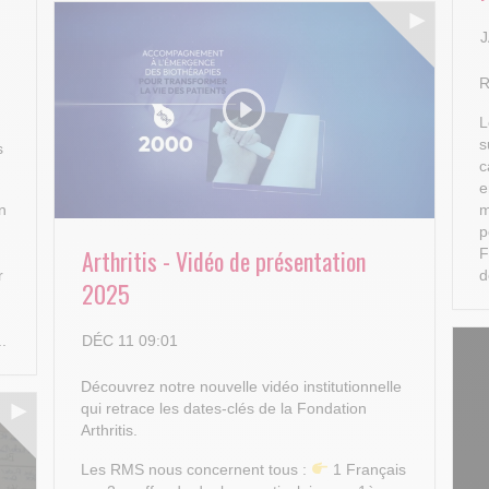
J
R
L
s
s
c
e
n
m
p
Arthritis - Vidéo de présentation
F
r
d
2025
DÉC 11 09:01
..
Découvrez notre nouvelle vidéo institutionnelle
qui retrace les dates-clés de la Fondation
Arthritis.
Les RMS nous concernent tous :
1 Français