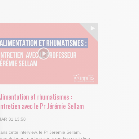
Alimentation et rhumatismes :
ntretien avec le Pr Jérémie Sellam
AR 31 13:58
ans cette interview, le Pr Jérémie Sellam,
humatologue, partage son expertise sur le lien