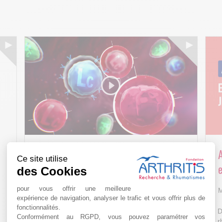
Arthritis4Cure - Cure-RA
Ce site utilise
e
des Cookies
AVR 22 15:01
pour vous offrir une meilleure
M
expérience de navigation, analyser le trafic et vous offrir plus de
fonctionnalités.
D
Conformément au RGPD, vous pouvez paramétrer vos
r