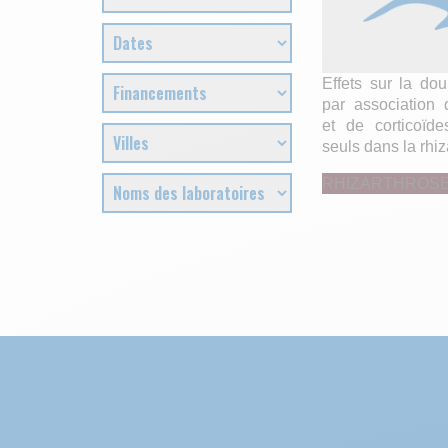
Effets sur la doul
par association 
et de corticoïde
seuls dans la rhiz
RHIZARTHROS