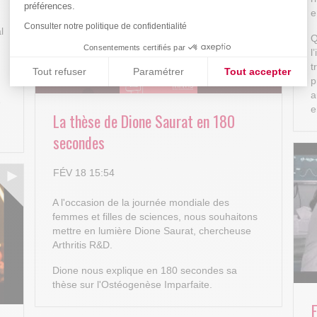
préférences.
e
Consulter notre politique de confidentialité
l
Q
Consentements certifiés par
l
t
Tout refuser
Paramétrer
Tout accepter
p
Plateforme de Gestion du Consentement : Personnalisez vos
Axeptio consent
a
e
e
La thèse de Dione Saurat en 180
Notre plateforme vous permet d'adapter et de gérer vos paramè
secondes
FÉV 18 15:54
A l'occasion de la journée mondiale des
femmes et filles de sciences, nous souhaitons
mettre en lumière Dione Saurat, chercheuse
Arthritis R&D.
Dione nous explique en 180 secondes sa
thèse sur l'Ostéogenèse Imparfaite.