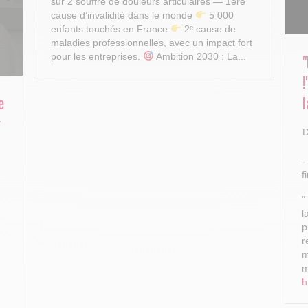
sur 2 souffre de douleurs articulaires — 1ère
cause d’invalidité dans le monde
5 000
enfants touchés en France
2ᵉ cause de
maladies professionnelles, avec un impact fort
pour les entreprises.
Ambition 2030 : La...
e
l
r
D
-
f
"
l
p
r
m
m
h