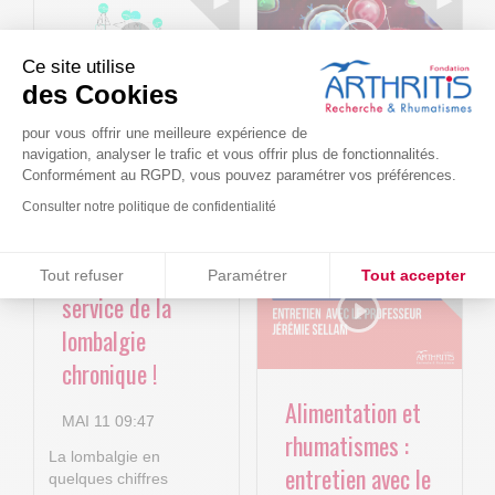
Ce site utilise
des Cookies
Le projet BACK-
Arthritis4Cure -
pour vous offrir une meilleure expérience de
navigation, analyser le trafic et vous offrir plus de fonctionnalités.
4P : Les
Cure-RA
Conformément au RGPD, vous pouvez paramétrer vos préférences.
nouvelles
Consulter notre politique de confidentialité
AVR 22 15:01
technologies
Consentements certifiés par
numériques au
Tout refuser
Paramétrer
Tout accepter
service de la
Plateforme de Gestion du Consentement : Personnalisez vos O
Axeptio consent
lombalgie
Notre plateforme vous permet d'adapter et de gérer vos paramètr
chronique !
Alimentation et
MAI 11 09:47
rhumatismes :
La lombalgie en
entretien avec le
quelques chiffres