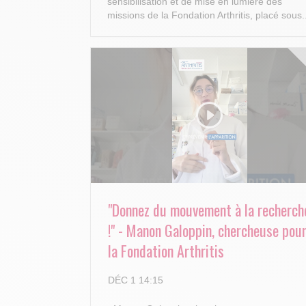
sensibilisation et de mise en lumière des
missions de la Fondation Arthritis, placé sous.
"Donnez du mouvement à la recherch
!" - Manon Galoppin, chercheuse pou
la Fondation Arthritis
DÉC 1 14:15