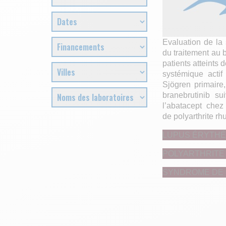
Evaluation de la s
du traitement au 
patients atteints
systémique acti
Sjögren primaire
branebrutinib su
l’abatacept chez 
de polyarthrite rh
LUPUS ÉRYTH
POLYARTHRITE
SYNDROME DE