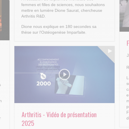
femmes et filles de sciences, nous souhaitons
mettre en lumière Dione Saurat, chercheuse
Arthritis R&D.
Dione nous explique en 180 secondes sa
thèse sur l'Ostéogenèse Imparfaite.
J
R
L
s
s
c
e
n
m
p
Arthritis - Vidéo de présentation
F
r
d
2025