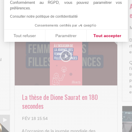
Conformément au RGPD, vous pouvez paramétrer vos
Arthritis4Cure - Cure-RA
préférences.
e
Consulter notre politique de confidentialité
AVR 22 15:01
Consentements certifiés par
M
Tout refuser
Paramétrer
Tout accepter
D
Plateforme de Gestion du Consentement : Personnalisez vos
Axeptio consent
r
e
Notre plateforme vous permet d'adapter et de gérer vos paramè
l
Q
l
t
p
a
e
e
La thèse de Dione Saurat en 180
secondes
FÉV 18 15:54
A l'occasion de la journée mondiale des