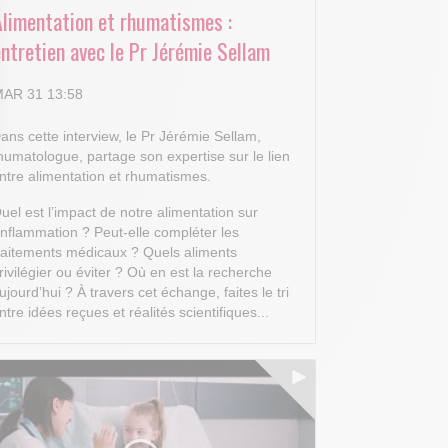
Alimentation et rhumatismes :
ntretien avec le Pr Jérémie Sellam
AR 31 13:58
ans cette interview, le Pr Jérémie Sellam,
 Options
humatologue, partage son expertise sur le lien
ntre alimentation et rhumatismes.
tres de confidentialité, en garantissant la conformité avec les
uel est l’impact de notre alimentation sur
’inflammation ? Peut-elle compléter les
raitements médicaux ? Quels aliments
rivilégier ou éviter ? Où en est la recherche
ujourd’hui ?
À travers cet échange, faites le tri
ntre idées reçues et réalités scientifiques...