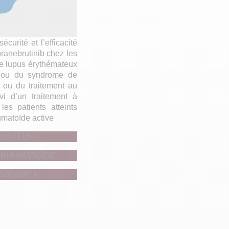
écurité et l’efficacité
branebrutinib chez les
 de lupus érythémateux
f ou du syndrome de
, ou du traitement au
ivi d’un traitement à
les patients atteints
umatoïde active
ÉMATEUX
 RHUMATOÏDE
 SJÖGREN