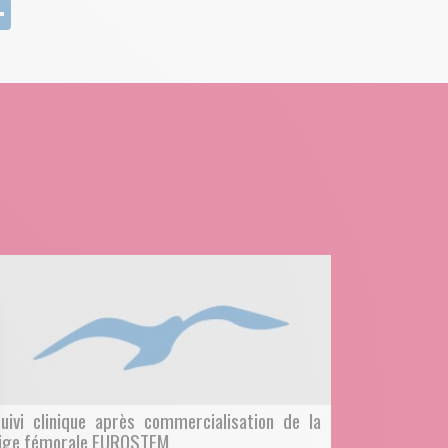
edIn
mail
Partager
uivi clinique après commercialisation de la
ige fémorale EUROSTEM