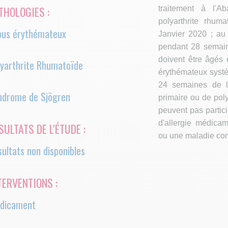
THOLOGIES :
traitement à l'A
polyarthrite rhum
pus érythémateux
Janvier 2020 ; au 
pendant 28 semaine
doivent être âgés 
lyarthrite Rhumatoïde
ger
érythémateux systé
24 semaines de l
ndrome de Sjögren
primaire ou de poly
peuvent pas partici
d'allergie médicam
SULTATS DE L'ÉTUDE :
ou une maladie con
ultats non disponibles
TERVENTIONS :
dicament