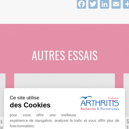
Facebook
Twitter
Link
E
AUTRES ESSAIS
Ce site utilise
des Cookies
pour vous offrir une meilleure
es
Evaluation des changements dans l’état de la
S
expérience de navigation, analyser le trafic et vous offrir plus de
du
maladie et des événements indésirables chez
t
fonctionnalités.