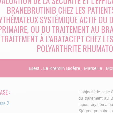
VALUATION DE LA SÉCURITÉ ET L’EFFI
BRANEBRUTINIB CHEZ LES PATIENT
YTHÉMATEUX SYSTÉMIQUE ACTIF OU 
PRIMAIRE, OU DU TRAITEMENT AU BRA
TRAITEMENT À L’ABATACEPT CHEZ LES
POLYARTHRITE RHUMATO
Brest
Le Kremlin Bicêtre
Marseille
Mon
ASE :
L'objectif de cette 
du traitement au B
ase 2
lupus érythémate
Sjögren primaire, o