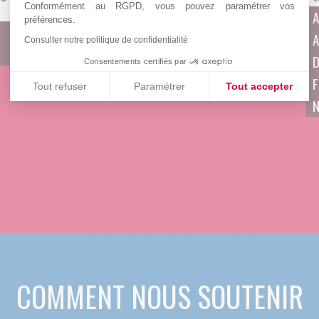
des patients adultes atteints de polymyalgie
Conformément au RGPD, vous pouvez paramétrer vos
A
préférences.
rhumatismale (PMR) dépendant d’un
A
traitement aux glucocorticoïdes et recevant
Consulter notre politique de confidentialité
des injections sous-cutanées d’ABBV-154
D
Consentements certifiés par
LA POLYMYALGIE RHUMATISMALE
F
Tout refuser
Paramétrer
Tout accepter
N
Plateforme de Gestion du Consentement : Personnalisez vos
Axeptio consent
Notre plateforme vous permet d'adapter et de gérer vos paramè
COMMENT NOUS SOUTENIR