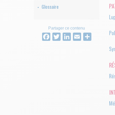
PA
Glossaire
Lu
Partager ce contenu
Po
Facebook
Twitter
LinkedIn
Email
Parta
Sy
RÉ
Rés
IN
Mé