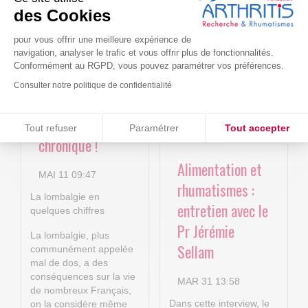
Le projet BACK-
Arthritis4Cure -
des Cookies
4P : Les
Cure-RA
nouvelles
pour vous offrir une meilleure expérience de
AVR 22 15:01
navigation, analyser le trafic et vous offrir plus de fonctionnalités.
technologies
Conformément au RGPD, vous pouvez paramétrer vos préférences.
numériques au
Consulter notre politique de confidentialité
service de la
Consentements certifiés par
lombalgie
Tout refuser
Paramétrer
Tout accepter
chronique !
Plateforme de Gestion du Consentement : Personnalisez vos O
Axeptio consent
Alimentation et
Notre plateforme vous permet d'adapter et de gérer vos paramètr
MAI 11 09:47
rhumatismes :
La lombalgie en
entretien avec le
quelques chiffres
Pr Jérémie
La lombalgie, plus
Sellam
communément appelée
mal de dos, a des
conséquences sur la vie
MAR 31 13:58
de nombreux Français,
Dans cette interview, le
on la considère même