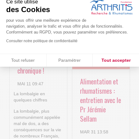
Ce site utilise
Le projet BACK-
Arthritis4Cure -
des Cookies
4P : Les
Cure-RA
pour vous offrir une meilleure expérience de
nouvelles
navigation, analyser le trafic et vous offrir plus de fonctionnalités.
AVR 22 15:01
technologies
Conformément au RGPD, vous pouvez paramétrer vos préférences.
numériques au
Consulter notre politique de confidentialité
service de la
Consentements certifiés par
lombalgie
Tout refuser
Paramétrer
Tout accepter
chronique !
Plateforme de Gestion du Consentement : Personnalisez vos O
Axeptio consent
Alimentation et
Notre plateforme vous permet d'adapter et de gérer vos paramètr
MAI 11 09:47
rhumatismes :
La lombalgie en
entretien avec le
quelques chiffres
Pr Jérémie
La lombalgie, plus
Sellam
communément appelée
mal de dos, a des
conséquences sur la vie
MAR 31 13:58
de nombreux Français,