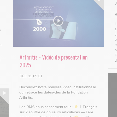
J
R
L
s
s
c
e
n
m
p
Arthritis - Vidéo de présentation
F
r
d
2025
DÉC 11 09:01
..
Découvrez notre nouvelle vidéo institutionnelle
qui retrace les dates-clés de la Fondation
Arthritis.
Les RMS nous concernent tous :
1 Français
sur 2 souffre de douleurs articulaires — 1ère