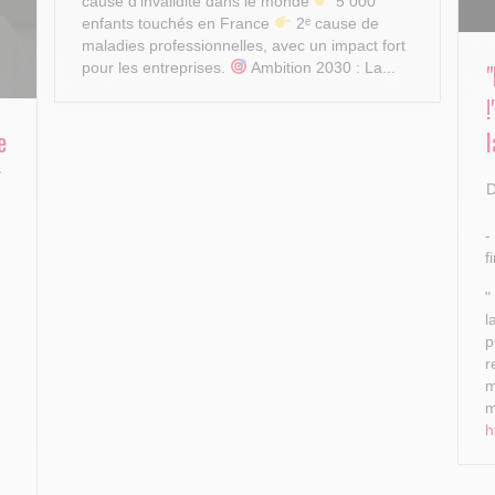
cause d’invalidité dans le monde
5 000
enfants touchés en France
2ᵉ cause de
maladies professionnelles, avec un impact fort
pour les entreprises.
Ambition 2030 : La...
e
l
r
D
-
f
"
l
p
r
m
m
h