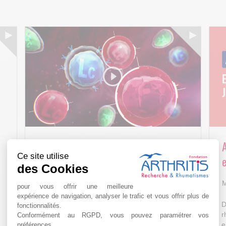
Arthritis4Cure - Cure-RA
Ce site utilise
e
des Cookies
AVR 22 15:01
M
pour vous offrir une meilleure
expérience de navigation, analyser le trafic et vous offrir plus de
D
fonctionnalités.
r
Conformément au RGPD, vous pouvez paramétrer vos
e
préférences.