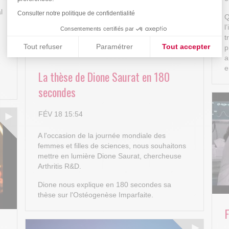
l
Consulter notre politique de confidentialité
Q
l
Consentements certifiés par
t
Tout refuser
Paramétrer
Tout accepter
p
a
Plateforme de Gestion du Consentement : Personnalisez vos
Axeptio consent
e
e
La thèse de Dione Saurat en 180
Notre plateforme vous permet d'adapter et de gérer vos paramè
secondes
FÉV 18 15:54
A l'occasion de la journée mondiale des
femmes et filles de sciences, nous souhaitons
mettre en lumière Dione Saurat, chercheuse
Arthritis R&D.
Dione nous explique en 180 secondes sa
thèse sur l'Ostéogenèse Imparfaite.