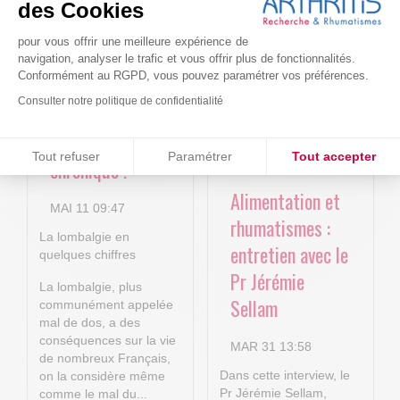
4P : Les
Cure-RA
des Cookies
nouvelles
pour vous offrir une meilleure expérience de
AVR 22 15:01
technologies
navigation, analyser le trafic et vous offrir plus de fonctionnalités.
Conformément au RGPD, vous pouvez paramétrer vos préférences.
numériques au
Consulter notre politique de confidentialité
service de la
lombalgie
Consentements certifiés par
Tout refuser
Paramétrer
Tout accepter
chronique !
Plateforme de Gestion du Consentement : Personnalisez vos O
Axeptio consent
Alimentation et
MAI 11 09:47
Notre plateforme vous permet d'adapter et de gérer vos paramètr
rhumatismes :
La lombalgie en
entretien avec le
quelques chiffres
Pr Jérémie
La lombalgie, plus
Sellam
communément appelée
mal de dos, a des
conséquences sur la vie
MAR 31 13:58
de nombreux Français,
Dans cette interview, le
on la considère même
Pr Jérémie Sellam,
comme le mal du...