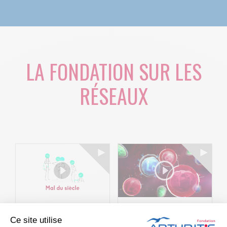
LA FONDATION SUR LES
RÉSEAUX
Le projet BACK-
Arthritis4Cure -
Ce site utilise