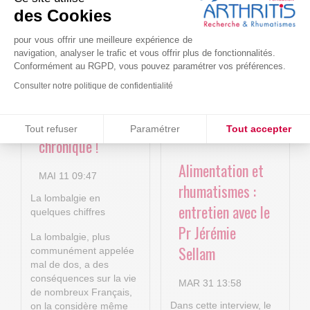
Le projet BACK-
Arthritis4Cure -
des Cookies
4P : Les
Cure-RA
nouvelles
pour vous offrir une meilleure expérience de
AVR 22 15:01
navigation, analyser le trafic et vous offrir plus de fonctionnalités.
technologies
Conformément au RGPD, vous pouvez paramétrer vos préférences.
numériques au
Consulter notre politique de confidentialité
service de la
Consentements certifiés par
lombalgie
Tout refuser
Paramétrer
Tout accepter
chronique !
Plateforme de Gestion du Consentement : Personnalisez vos O
Axeptio consent
Alimentation et
Notre plateforme vous permet d'adapter et de gérer vos paramètr
MAI 11 09:47
rhumatismes :
La lombalgie en
entretien avec le
quelques chiffres
Pr Jérémie
La lombalgie, plus
Sellam
communément appelée
mal de dos, a des
conséquences sur la vie
MAR 31 13:58
de nombreux Français,
Dans cette interview, le
on la considère même