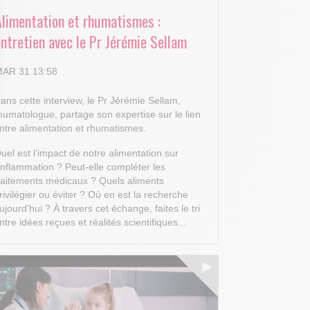
Alimentation et rhumatismes :
ntretien avec le Pr Jérémie Sellam
AR 31 13:58
ans cette interview, le Pr Jérémie Sellam,
 Options
humatologue, partage son expertise sur le lien
ntre alimentation et rhumatismes.
tres de confidentialité, en garantissant la conformité avec les
uel est l’impact de notre alimentation sur
’inflammation ? Peut-elle compléter les
raitements médicaux ? Quels aliments
rivilégier ou éviter ? Où en est la recherche
ujourd’hui ?
À travers cet échange, faites le tri
ntre idées reçues et réalités scientifiques...