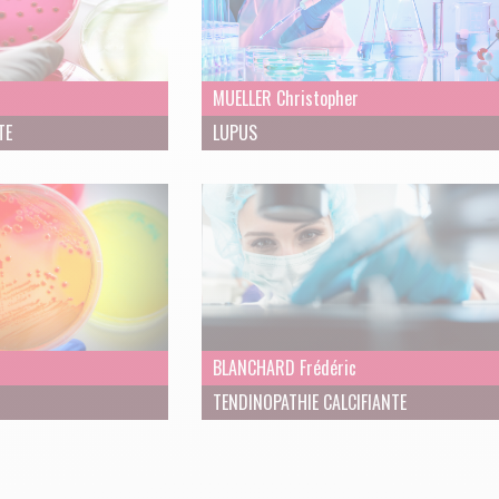
MUELLER Christopher
TE
LUPUS
BLANCHARD Frédéric
TENDINOPATHIE CALCIFIANTE