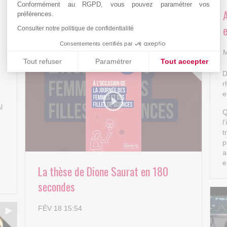
Conformément au RGPD, vous pouvez paramétrer vos
Arthritis4Cure - Cure-RA
préférences.
e
Consulter notre politique de confidentialité
AVR 22 15:01
Consentements certifiés par
M
Tout refuser
Paramétrer
Tout accepter
D
Plateforme de Gestion du Consentement : Personnalisez vos
Axeptio consent
r
e
Notre plateforme vous permet d'adapter et de gérer vos paramè
l
Q
l
t
p
a
e
e
La thèse de Dione Saurat en 180
secondes
FÉV 18 15:54