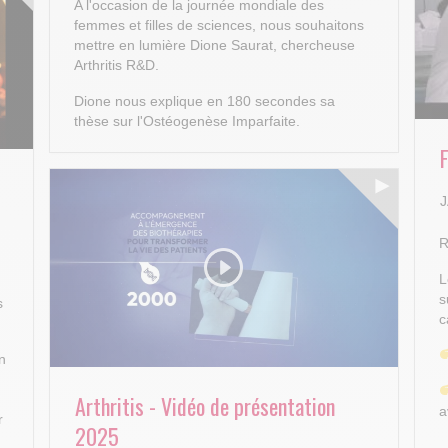
A l'occasion de la journée mondiale des
femmes et filles de sciences, nous souhaitons
mettre en lumière Dione Saurat, chercheuse
Arthritis R&D.
Dione nous explique en 180 secondes sa
thèse sur l'Ostéogenèse Imparfaite.
J
R
L
s
s
c
n
Arthritis - Vidéo de présentation
a
r
2025
..