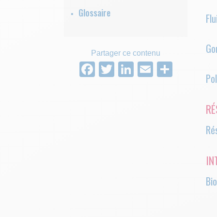
Glossaire
Flu
Gon
Partager ce contenu
Facebook
Twitter
LinkedIn
Email
Parta
Po
RÉ
Rés
IN
Bio