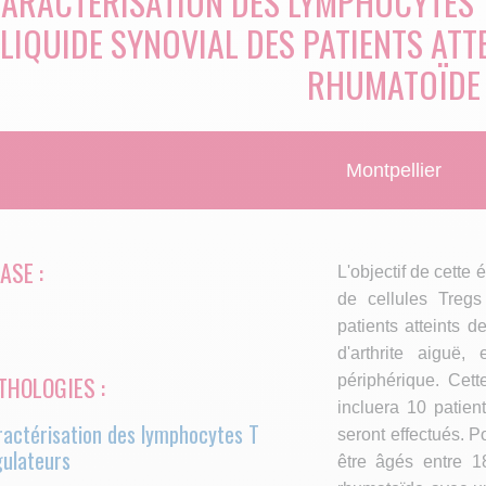
ARACTÉRISATION DES LYMPHOCYTES 
LIQUIDE SYNOVIAL DES PATIENTS ATT
RHUMATOÏDE
Montpellier
ASE :
L'objectif de cette 
de cellules Tregs
patients atteints 
d'arthrite aiguë
THOLOGIES :
périphérique. Ce
incluera 10 patien
ractérisation des lymphocytes T
seront effectués. Po
gulateurs
être âgés entre 18