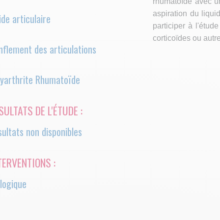
rhumatoïde avec un
aspiration du liqui
ide articulaire
participer à l'étude
corticoïdes ou au
flement des articulations
ger
lyarthrite Rhumatoïde
SULTATS DE L'ÉTUDE :
ultats non disponibles
TERVENTIONS :
logique