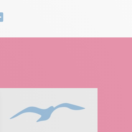
edIn
mail
Partager