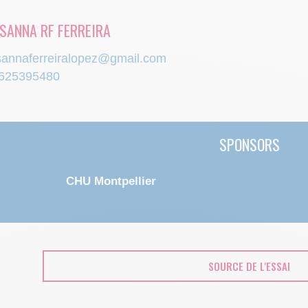
SANNA RF FERREIRA
sannaferreiralopez@gmail.com
625395480
SPONSORS
CHU Montpellier
SOURCE DE L'ESSAI