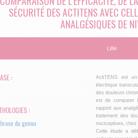
COMPARAISON DE L’EFFICACITÉ, DE LA
SÉCURITÉ DES ACTITENS AVEC CEL
ANALGÉSIQUES DE NI
Lille
ASE :
ActiTENS est un 
électrique transcu
des douleurs chroni
est de comparer l'
THOLOGIES :
rapport aux analg
traitement des do
throse du genou
nociceptives, chez 
Cette étude a dé