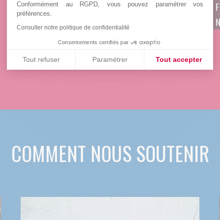
LA POLYMYALGIE RHUMATISMALE
F
Conformément au RGPD, vous pouvez paramétrer vos
préférences.
N
Consulter notre politique de confidentialité
Consentements certifiés par
Tout refuser
Paramétrer
Tout accepter
Plateforme de Gestion du Consentement : Personnalisez vos
Axeptio consent
Notre plateforme vous permet d'adapter et de gérer vos paramè
COMMENT NOUS SOUTENIR