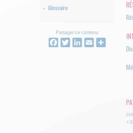
RÉ
Glossaire
Rés
Partager ce contenu
IN
Facebook
Twitter
LinkedIn
Email
Parta
Dis
Mé
PA
co
+3