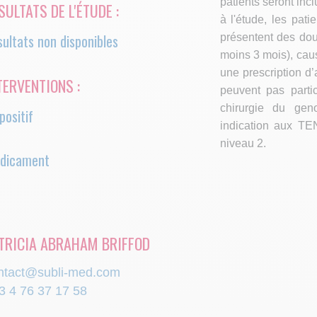
patients seront incl
SULTATS DE L'ÉTUDE :
à l'étude, les pati
ultats non disponibles
présentent des dou
moins 3 mois), caus
une prescription d
TERVENTIONS :
peuvent pas partic
ger
chirurgie du gen
positif
indication aux T
niveau 2.
dicament
TRICIA ABRAHAM BRIFFOD
ntact@subli-med.com
3 4 76 37 17 58