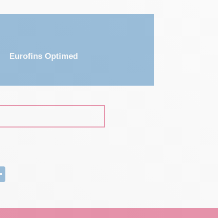
Eurofins Optimed
edIn
mail
Partager