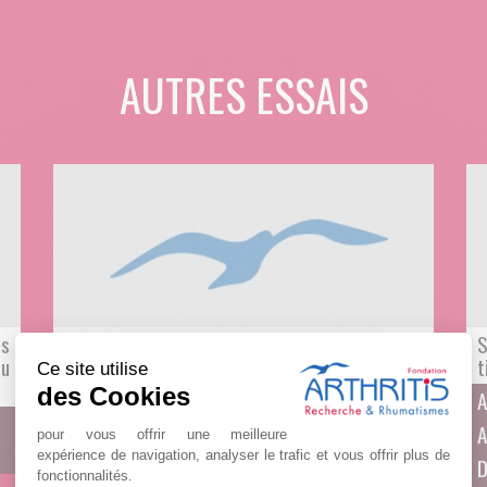
AUTRES ESSAIS
es
Evaluation des changements dans l’état de la
S
du
maladie et des événements indésirables chez
t
Ce site utilise
des patients adultes atteints de polymyalgie
des Cookies
A
rhumatismale (PMR) dépendant d’un
A
traitement aux glucocorticoïdes et recevant
pour vous offrir une meilleure
des injections sous-cutanées d’ABBV-154
expérience de navigation, analyser le trafic et vous offrir plus de
D
fonctionnalités.