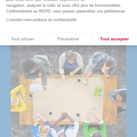
navigation, analyser le trafic et vous offrir plus de fonctionnalités.
Conformément au RGPD, vous pouvez paramétrer vos préférences.
COMMANDER
Consulter notre politique de confidentialité
Consentements certifiés par
Tout refuser
Paramétrer
Tout accepter
Plateforme de Gestion du Consentement : Personnalisez vos O
Axeptio consent
Notre plateforme vous permet d'adapter et de gérer vos paramètr