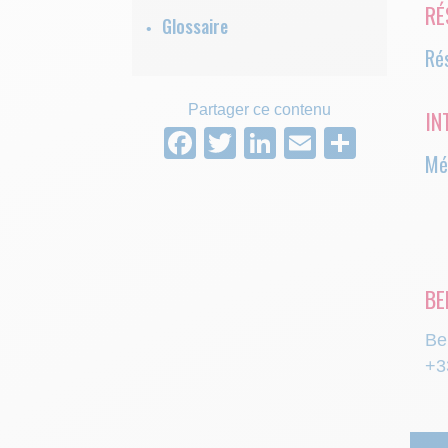
RÉ
Glossaire
Rés
Partager ce contenu
IN
Facebook
Twitter
LinkedIn
Email
Parta
Mé
BE
Be
+3