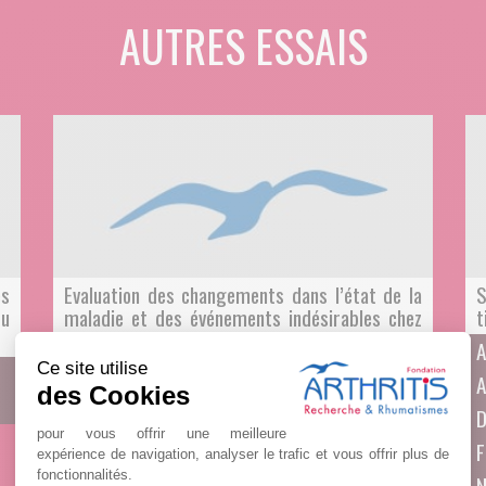
AUTRES ESSAIS
es
Evaluation des changements dans l’état de la
S
du
maladie et des événements indésirables chez
t
des patients adultes atteints de polymyalgie
A
rhumatismale (PMR) dépendant d’un
Ce site utilise
A
traitement aux glucocorticoïdes et recevant
des Cookies
des injections sous-cutanées d’ABBV-154
D
pour vous offrir une meilleure
LA POLYMYALGIE RHUMATISMALE
F
expérience de navigation, analyser le trafic et vous offrir plus de
fonctionnalités.
N