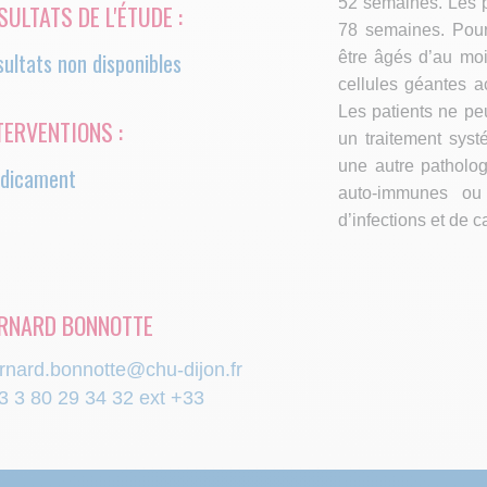
52 semaines. Les p
SULTATS DE L'ÉTUDE :
78 semaines. Pour 
ultats non disponibles
être âgés d’au moi
cellules géantes a
Les patients ne peu
TERVENTIONS :
un traitement syst
ger
une autre patholog
dicament
auto-immunes ou 
d’infections et de c
RNARD BONNOTTE
rnard.bonnotte@chu-dijon.fr
3 3 80 29 34 32 ext +33