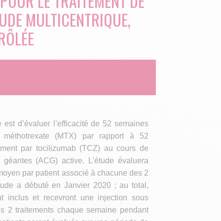
POUR LE TRAITEMENT DE
ÉTUDE MULTICENTRIQUE,
RÔLÉE
de est d’évaluer l’efficacité de 52 semaines
r méthotrexate (MTX) par rapport à 52
ement par tocilizumab (TCZ) au cours de
les géantes (ACG) active. L'étude évaluera
moyen par patient associé à chacune des 2
étude a débuté en Janvier 2020 ; au total,
t inclus et recevront une injection sous
es 2 traitements chaque semaine pendant