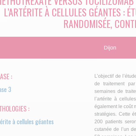
ÉTHOTREXATE VERSUS TOCILIZUMAB 
L’ARTÉRITE À CELLULES GÉANTES : 
RANDOMISÉE, CONT
Dijon
ASE :
L’objectif de l’étu
de traitement pa
ase 3
semaines de trait
l’artérite à cellu
THOLOGIES :
également le coût 
stratégies. Cette 
érite à cellules géantes
200 patients seron
cutanée de l’un d