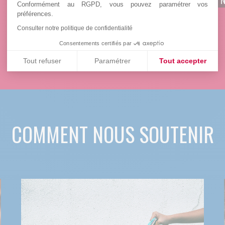
Conformément au RGPD, vous pouvez paramétrer vos
préférences.
Consulter notre politique de confidentialité
Consentements certifiés par
Tout refuser
Paramétrer
Tout accepter
Plateforme de Gestion du Consentement : Personnalisez vos
Axeptio consent
Notre plateforme vous permet d'adapter et de gérer vos paramè
COMMENT NOUS SOUTENIR