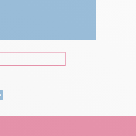
edIn
mail
Partager