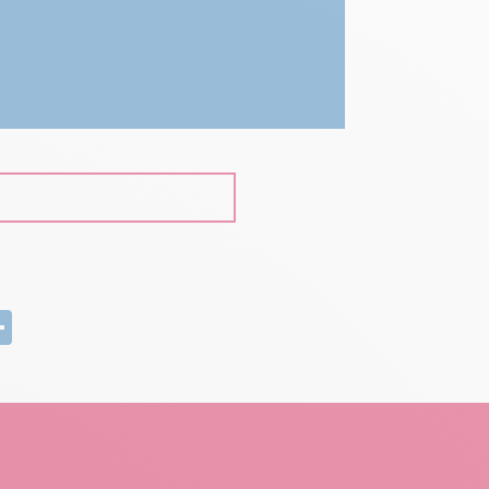
edIn
mail
Partager