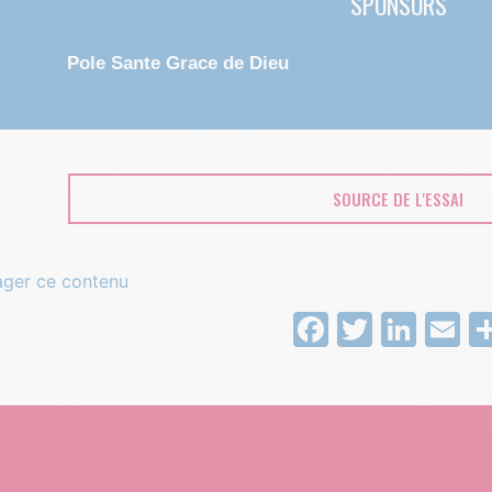
SPONSORS
Pole Sante Grace de Dieu
SOURCE DE L'ESSAI
ager ce contenu
Facebook
Twitter
Link
E