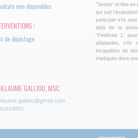
ultats non disponibles
"Senior" et être e
qui suit l'évaluati
participer s'ils so
TERVENTIONS :
delà de la divi
"Fédérale 1" pour
st de dépistage
ger
allaitantes, s'ils
incapables de don
impliqués dans une
ILLAUME GALLIOU, MSC
illaume.galliou@gmail.com
31834802