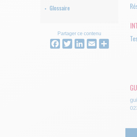
Rés
Glossaire
IN
Partager ce contenu
Te
Facebook
Twitter
LinkedIn
Email
Parta
GU
gu
02