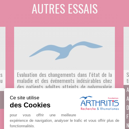
AUTRES ESSAIS
es
Evaluation des changements dans l’état de la
S
du
maladie et des événements indésirables chez
t
des patients adultes atteints de polymyalgie
A
rhumatismale (PMR) dépendant d’un
A
traitement aux glucocorticoïdes et recevant
Ce site utilise
des injections sous-cutanées d’ABBV-154
des Cookies
D
LA POLYMYALGIE RHUMATISMALE
F
pour vous offrir une meilleure
expérience de navigation, analyser le trafic et vous offrir plus de
N
fonctionnalités.