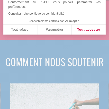
Conformément au RGPD, vous pouvez paramétrer vos
préférences.
Consulter notre politique de confidentialité
Consentements certifiés par
Tout refuser
Paramétrer
Tout accepter
Plateforme de Gestion du Consentement : Personnalisez vos
Axeptio consent
Notre plateforme vous permet d'adapter et de gérer vos paramè
COMMENT NOUS SOUTENIR