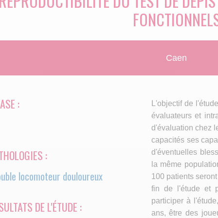
REPRODUCTIBILITÉ DU TEST DE DÉPI
FONCTIONNEL
Caen
ASE :
L'objectif de l'étud
évaluateurs et intr
d'évaluation chez l
capacités ses capaci
THOLOGIES :
d'éventuelles bles
la même population
ouble locomoteur douloureux
100 patients seront 
fin de l'étude e
participer à l'étud
SULTATS DE L'ÉTUDE :
ans, être des joue