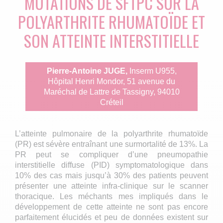
MUTATIONS DE SFTPC SUR LA
POLYARTHRITE RHUMATOÏDE ET
SON ATTEINTE INTERSTITIELLE
Pierre-Antoine JUGE,
Inserm U955,
Hôpital Henri Mondor, 51 avenue du
Maréchal de Lattre de Tassigny, 94010
Créteil
L’atteinte pulmonaire de la polyarthrite rhumatoïde
(PR) est sévère entraînant une surmortalité de 13%. La
PR peut se compliquer d’une pneumopathie
interstitielle diffuse (PID) symptomatologique dans
10% des cas mais jusqu’à 30% des patients peuvent
présenter une atteinte infra-clinique sur le scanner
thoracique. Les méchants mes impliqués dans le
développement de cette atteinte ne sont pas encore
parfaitement élucidés et peu de données existent sur