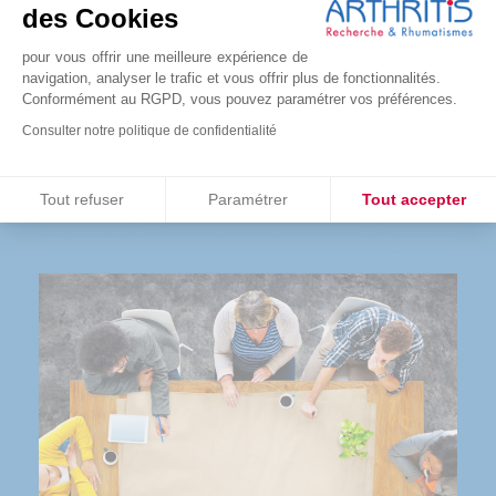
des Cookies
L’ensemble des bénéfices des ventes solidaires
pour vous offrir une meilleure expérience de
sont reversées à la recherche. Une bonne raison
navigation, analyser le trafic et vous offrir plus de fonctionnalités.
de se faire plaisir !
Conformément au RGPD, vous pouvez paramétrer vos préférences.
Consulter notre politique de confidentialité
COMMANDER
Consentements certifiés par
Tout refuser
Paramétrer
Tout accepter
Plateforme de Gestion du Consentement : Personnalisez vos O
Axeptio consent
Notre plateforme vous permet d'adapter et de gérer vos paramètr