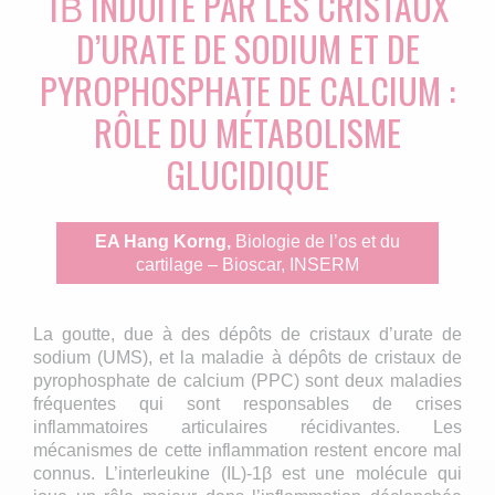
1Β INDUITE PAR LES CRISTAUX
D’URATE DE SODIUM ET DE
PYROPHOSPHATE DE CALCIUM :
RÔLE DU MÉTABOLISME
GLUCIDIQUE
EA Hang Korng,
Biologie de l’os et du
cartilage – Bioscar, INSERM
La goutte, due à des dépôts de cristaux d’urate de
sodium (UMS), et la maladie à dépôts de cristaux de
pyrophosphate de calcium (PPC) sont deux maladies
fréquentes qui sont responsables de crises
inflammatoires articulaires récidivantes. Les
mécanismes de cette inflammation restent encore mal
connus. L’interleukine (IL)-1β est une molécule qui