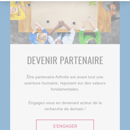
Plateforme de Gestion du Consentement : Personnalisez vos O
Axeptio consent
Notre plateforme vous permet d'adapter et de gérer vos paramètr
DEVENIR PARTENAIRE
Être partenaire Arthritis est avant tout une
aventure humaine, reposant sur des valeurs
fondamentales.
Engagez-vous en devenant acteur de la
recherche de demain !
S'ENGAGER