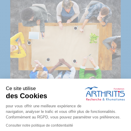
Ce site utilise
DEVENIR PARTENAIRE
des Cookies
pour vous offrir une meilleure expérience de
navigation, analyser le trafic et vous offrir plus de fonctionnalités.
Être partenaire Arthritis est avant tout une
Conformément au RGPD, vous pouvez paramétrer vos préférences.
aventure humaine, reposant sur des valeurs
fondamentales.
Consulter notre politique de confidentialité