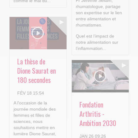
Pr Jérémie Sellam,
comme le mal du...
rhumatologue, partage
son expertise sur le lien
entre alimentation et
rhumatismes.
Quel est l’impact de
notre alimentation sur
l’inflammation...
La thèse de
Dione Saurat en
180 secondes
FÉV 18 15:54
Fondation
A l'occasion de la
journée mondiale des
Arthritis -
femmes et filles de
Ambition 2030
sciences, nous
souhaitons mettre en
lumière Dione Saurat,
JAN 26 09:26