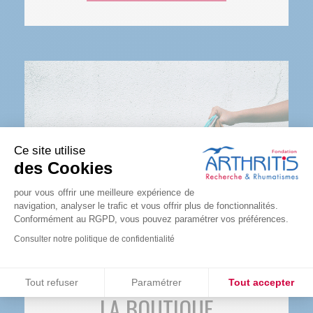
Ce site utilise
des Cookies
pour vous offrir une meilleure expérience de
navigation, analyser le trafic et vous offrir plus de fonctionnalités.
Conformément au RGPD, vous pouvez paramétrer vos préférences.
Consulter notre politique de confidentialité
Consentements certifiés par
Tout refuser
Paramétrer
Tout accepter
LA BOUTIQUE
Plateforme de Gestion du Consentement : Personnalisez vos O
Axeptio consent